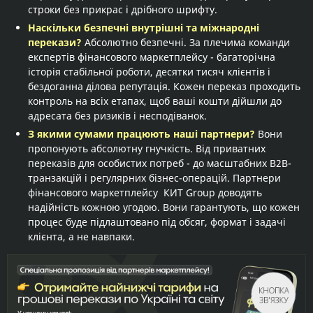
строки без прикрас і дрібного шрифту.
Наскільки безпечні внутрішні та міжнародні
перекази?
Абсолютно безпечні. За плечима команди
експертів фінансового маркетплейсу - багаторічна
історія стабільної роботи, десятки тисяч клієнтів і
бездоганна ділова репутація. Кожен переказ проходить
контроль на всіх етапах, щоб ваші кошти дійшли до
адресата без ризиків і несподіванок.
З якими сумами працюють наші партнери?
Вони
пропонують абсолютну гнучкість. Від приватних
переказів для особистих потреб - до масштабних B2B-
транзакцій і регулярних бізнес-операцій. Партнери
фінансового маркетплейсу КИТ Group доводять
надійність кожною угодою. Вони гарантують, що кожен
процес буде підлаштовано під обсяг, формат і задачі
клієнта, а не навпаки.
КНОПКА
ЗВ'ЯЗКУ