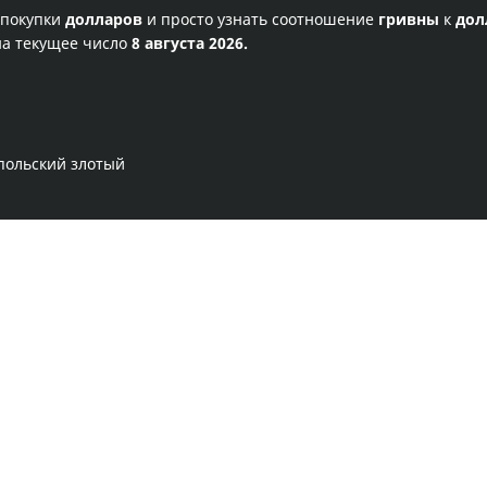
 покупки
долларов
и просто узнать соотношение
гривны
к
дол
на текущее число
8 августа 2026.
 польский злотый
Правила сервиса
Политика конфиденциальности
Банковское золото