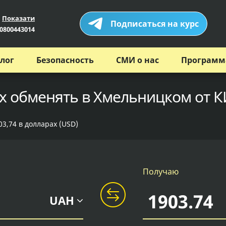
Показати
Подписаться на курс
0800443014
лог
Безопасность
СМИ о нас
Программ
ах обменять в Хмельницком от К
03,74 в долларах (USD)
Получаю
UAH