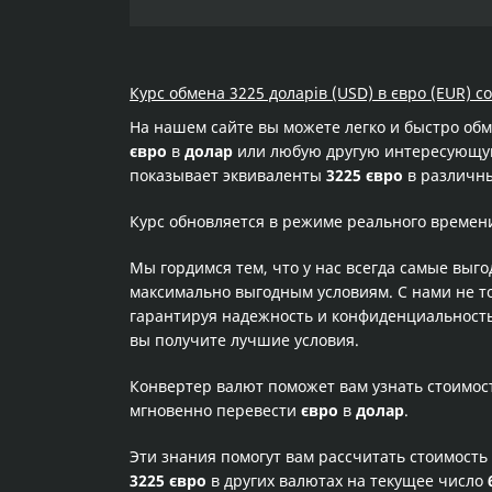
Курс обмена 3225 доларів (USD) в євро (EUR) с
На нашем сайте вы можете легко и быстро об
євро
в
долар
или любую другую интересующую 
показывает эквиваленты
3225 євро
в различны
Курс обновляется в режиме реального времен
Мы гордимся тем, что у нас всегда самые выг
максимально выгодным условиям. С нами не т
гарантируя надежность и конфиденциальность 
вы получите лучшие условия.
Конвертер валют поможет вам узнать стоимо
мгновенно перевести
євро
в
долар
.
Эти знания помогут вам рассчитать стоимость
3225 євро
в других валютах на текущее число