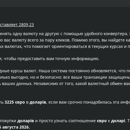
оставляет 2809,23
менять одну валюту на другую с помощью удобного конвертера
вас валюту всего за пару кликов. Помимо этого, вы найдете к
х валютах, что помогает ориентироваться в текущих курсах и
и, чтобы предоставить вам точную информацию.
одные курсы валют. Наша система постоянно обновляется, что 
олько выгодно, но и безопасно: все ваши транзакции защищен
ваших данных. Независимо от того, какой валютный обмен вам
сть
3225 євро
в
доларів
, если вам срочно понадобилась эта ин
 покупки
доларів
и просто узнать соотношение
євро
к
доларі
. 
6 августа 2026.