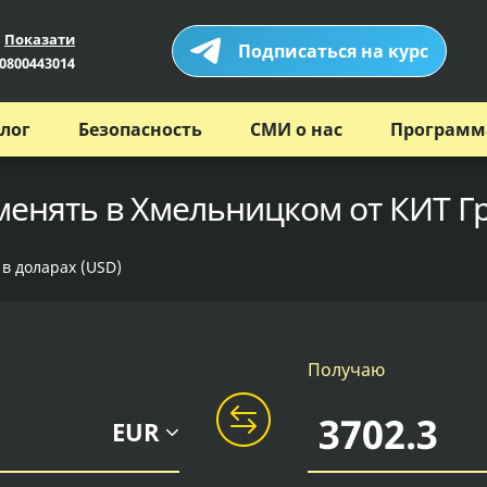
Показати
Подписаться на курс
0800443014
лог
Безопасность
СМИ о нас
Программ
бменять в Хмельницком от КИТ Г
 в доларах (USD)
Получаю
EUR