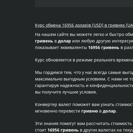
Курс обмена 16956 доларів (USD) в гривнях (UA
На нашем сайте вы можете легко и быстро об
гривень
в
долар
или любую другую интересующ
показывает эквиваленты
16956 гривень
в раз
Курс обновляется в режиме реального времен
Мы гордимся тем, что у нас всегда самые выг
максимально выгодным условиям. С нами не т
гарантируя надежность и конфиденциальность 
вы получите лучшие условия.
Конвертер валют поможет вам узнать стоимо
мгновенно перевести
гривню
в
долар
.
Эти знания помогут вам рассчитать стоимость
стоит
16956 гривень
в других валютах на тек