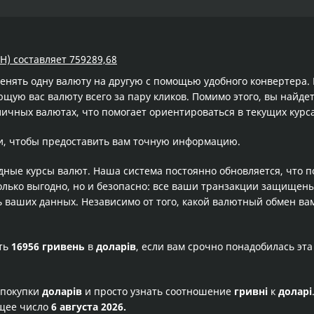
H) составляет 759289,68
менять одну валюту на другую с помощью удобного конвертера
ую вас валюту всего за пару кликов. Помимо этого, вы найдет
личных валютах, что помогает ориентироваться в текущих кур
и, чтобы предоставить вам точную информацию.
одные курсы валют. Наша система постоянно обновляется, что 
олько выгодно, но и безопасно: все ваши транзакции защищен
ваших данных. Независимо от того, какой валютный обмен вам
сть
16956 гривень
в
доларів
, если вам срочно понадобилась эт
 покупки
доларів
и просто узнать соотношение
гривні
к
доларі
ущее число
6 августа 2026.