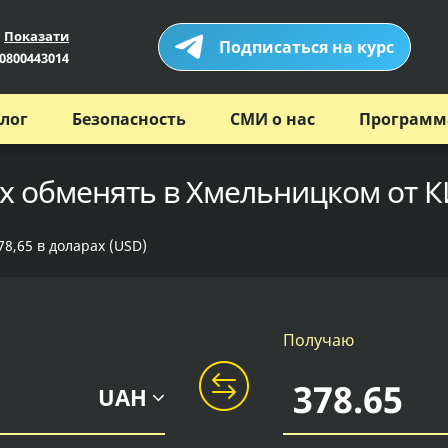
Показати
Подписаться на курс
0800443014
лог
Безопасность
СМИ о нас
Программ
ах обменять в Хмельницком от К
78,65 в доларах (USD)
Получаю
UAH