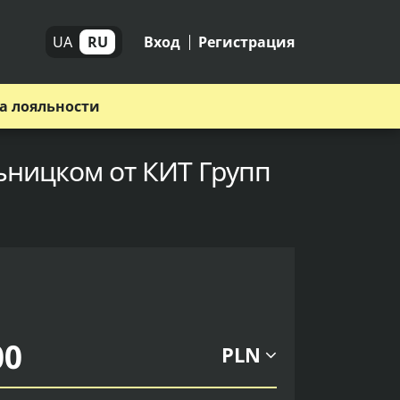
UA
RU
Вход
Регистрация
а лояльности
ьницком от КИТ Групп
PLN