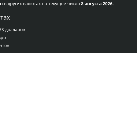
ен
в других валютах на текущее число
8 августа 2026.
ютах
73 долларов
вро
нтов
Правила сервиса
Политика конфиденциальности
Банковское золото