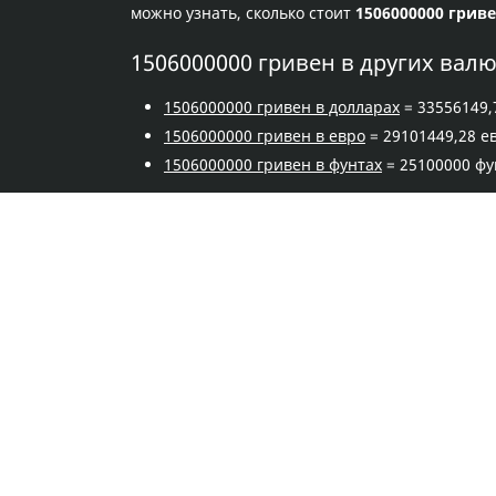
можно узнать, сколько стоит
1506000000 грив
1506000000 гривен в других вал
1506000000 гривен в долларах
= 33556149,
1506000000 гривен в евро
= 29101449,28 е
1506000000 гривен в фунтах
= 25100000 фу