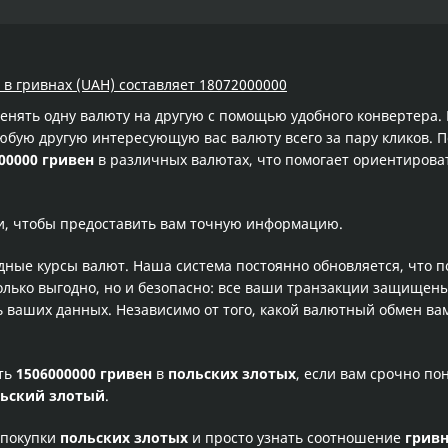
 в гривнах (UAH) составляет 18072000000
менять одну валюту на другую с помощью удобного конвертера
бую другую интересующую вас валюту всего за пару кликов. П
00000 гривен
в различных валютах, что помогает ориентирова
и, чтобы предоставить вам точную информацию.
одные курсы валют. Наша система постоянно обновляется, что 
олько выгодно, но и безопасно: все ваши транзакции защищен
ваших данных. Независимо от того, какой валютный обмен вам
сть
1506000000 гривен
в
польских злотых
, если вам срочно п
ьский злотый
.
 покупки
польских злотых
и просто узнать соотношение
грив