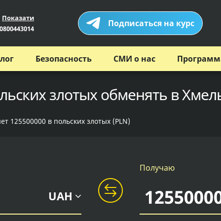
Показати
Подписаться на курс
0800443014
лог
Безопасность
СМИ о нас
Программ
ольских злотых обменять в Хмел
ет 125500000 в польских злотых (PLN)
Получаю
UAH