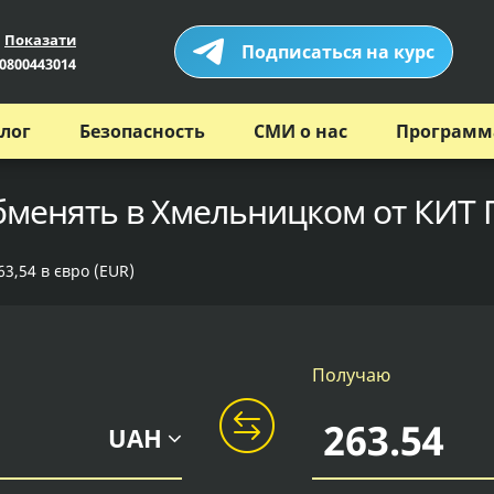
Показати
Подписаться на курс
0800443014
лог
Безопасность
СМИ о нас
Программ
обменять в Хмельницком от КИТ 
3,54 в євро (EUR)
Получаю
UAH