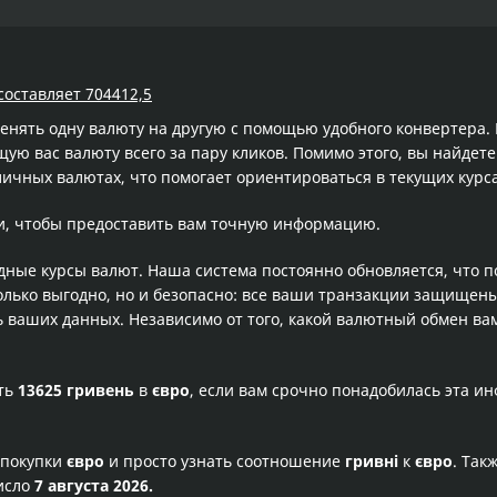
составляет 704412,5
менять одну валюту на другую с помощью удобного конвертера
ю вас валюту всего за пару кликов. Помимо этого, вы найдете
личных валютах, что помогает ориентироваться в текущих кур
и, чтобы предоставить вам точную информацию.
одные курсы валют. Наша система постоянно обновляется, что 
олько выгодно, но и безопасно: все ваши транзакции защищен
ваших данных. Независимо от того, какой валютный обмен вам
сть
13625 гривень
в
євро
, если вам срочно понадобилась эта и
 покупки
євро
и просто узнать соотношение
гривні
к
євро
. Так
исло
7 августа 2026.