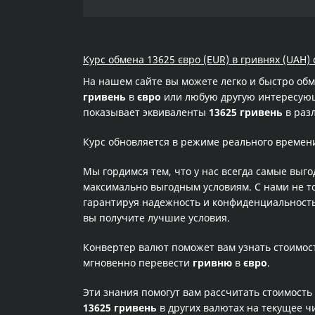
Курс обмена 13625 євро (EUR) в гривнях (UAH) 
На нашем сайте вы можете легко и быстро об
гривень
в
євро
или любую другую интересующу
показывает эквиваленты
13625 гривень
в раз
Курс обновляется в режиме реального времен
Мы гордимся тем, что у нас всегда самые выг
максимально выгодным условиям. С нами не т
гарантируя надежность и конфиденциальность 
вы получите лучшие условия.
Конвертер валют поможет вам узнать стоимо
мгновенно перевести
гривню
в
євро
.
Эти знания помогут вам рассчитать стоимость
13625 гривень
в других валютах на текущее ч