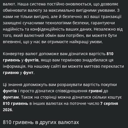
валют. Наша система постійно оновлюється, що дозволяє
обмінювати валюту за максимально вигідними умовами. З
нами не тільки вигідно, але й безпечно: всі ваші транзакції
захищені сучасними технологіями безпеки, гарантуючи
надійність та конфіденційність ваших даних. Незалежно від
того, який валютний обмін вам потрібен, ви можете бути
впевнені, що у нас ви отримаєте найкращі умови.
Конвертер валют допоможе вам дізнатися вартість
810
гривень
у
фунтів
, якщо вам терміново знадобилася ця
інформація. На нашому сайті ви можете миттєво перекласти
гривню
у
фунт
.
Ці знання допоможуть вам розрахувати вартість покупки
фунтів
і просто дізнатися співвідношення
гривні
до
фунтам
. Також на сторінці можна дізнатися скільки коштує
810 гривень
в інших валютах на поточне число
7 серпня
2026
.
810 гривень в других валютах