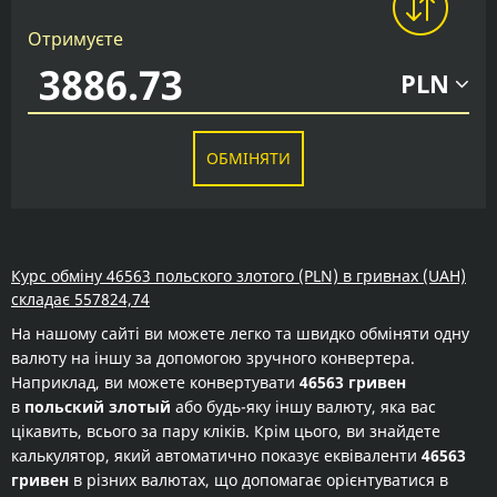
Отримуєте
PLN
ОБМІНЯТИ
Курс обміну 46563 польского злотого (PLN) в гривнах (UAH)
складає 557824,74
На нашому сайті ви можете легко та швидко обміняти одну
валюту на іншу за допомогою зручного конвертера.
Наприклад, ви можете конвертувати
46563 гривен
в
польский злотый
або будь-яку іншу валюту, яка вас
цікавить, всього за пару кліків. Крім цього, ви знайдете
калькулятор, який автоматично показує еквіваленти
46563
гривен
в різних валютах, що допомагає орієнтуватися в