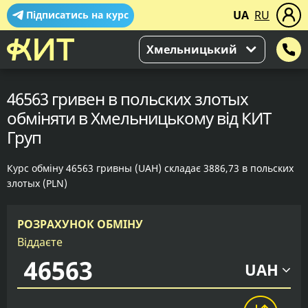
UA
RU
Підписатись на курс
Хмельницький
46563 гривен в польских злотых
обміняти в Хмельницькому від КИТ
Груп
Курс обміну 46563 гривны (UAH) складає 3886,73 в польских
злотых (PLN)
РОЗРАХУНОК ОБМІНУ
Віддаєте
UAH