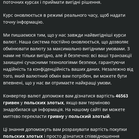
поточних курсах і приймати вигідні рішення.
Курс оновлюється в режимі реального часу, щоб надати
точну інформацію.
Ми пишаємося тим, що у нас завжди найвигідніші курси
валют. Наша система постійно оновлюється, що дозволяє
обмінювати валюту за максимально вигідними умовами. З
нами не тільки вигідно, але й безпечно: всі ваші транзакції
захищені сучасними технологіями безпеки, гарантуючи
надійність та конфіденційність ваших даних. Незалежно від
того, який валютний обмін вам потрібен, ви можете бути
впевнені, що у нас ви отримаєте найкращі умови.
Конвертер валют допоможе вам дізнатися вартість
46563
гривен
у
польских злотых
, якщо вам терміново
знадобилася ця інформація. На нашому сайті ви можете
миттєво перекласти
гривну
у
польский злотый
.
Ці знання допоможуть вам розрахувати вартість покупки
польских злотых
і просто дізнатися співвідношення