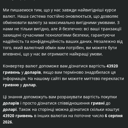
Ми пишаємося тим, що у нас завжди найвигідніші курси
валют. Наша система постійно оновлюється, що дозволяє
обмінювати валюту за максимально вигідними умовами. З
нами не тільки вигідно, але й безпечно: всі ваші транзакції
захищені сучасними технологіями безпеки, гарантуючи
надійність та конфіденційність ваших даних. Незалежно від
того, який валютний обмін вам потрібен, ви можете бути
впевнені, що у нас ви отримаєте найкращі умови.
Конвертер валют допоможе вам дізнатися вартість
43920
гривень
у
доларів
, якщо вам терміново знадобилася ця
інформація. На нашому сайті ви можете миттєво перекласти
гривню
у
долар
.
Ці знання допоможуть вам розрахувати вартість покупки
доларів
і просто дізнатися співвідношення
гривні
до
доларі
. Також на сторінці можна дізнатися скільки коштує
43920 гривень
в інших валютах на поточне число
6 серпня
2026
.