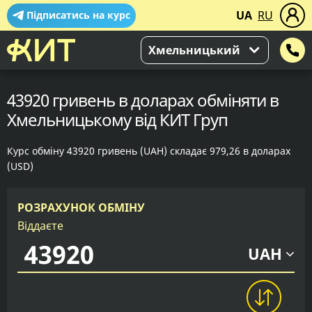
UA
RU
Підписатись на курс
Хмельницький
43920 гривень в доларах обміняти в
Хмельницькому від КИТ Груп
Курс обміну 43920 гривень (UAH) складає 979,26 в доларах
(USD)
РОЗРАХУНОК ОБМІНУ
Віддаєте
UAH