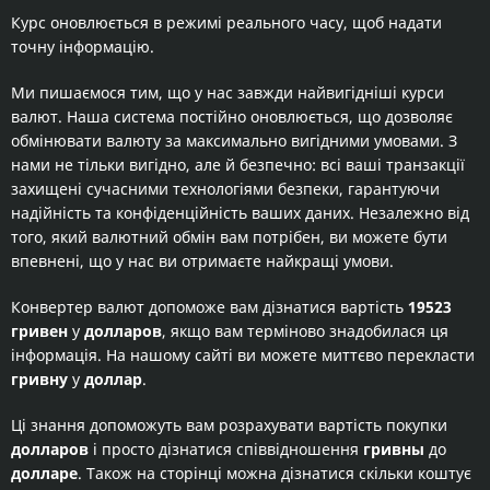
Курс оновлюється в режимі реального часу, щоб надати
точну інформацію.
Ми пишаємося тим, що у нас завжди найвигідніші курси
валют. Наша система постійно оновлюється, що дозволяє
обмінювати валюту за максимально вигідними умовами. З
нами не тільки вигідно, але й безпечно: всі ваші транзакції
захищені сучасними технологіями безпеки, гарантуючи
надійність та конфіденційність ваших даних. Незалежно від
того, який валютний обмін вам потрібен, ви можете бути
впевнені, що у нас ви отримаєте найкращі умови.
Конвертер валют допоможе вам дізнатися вартість
19523
гривен
у
долларов
, якщо вам терміново знадобилася ця
інформація. На нашому сайті ви можете миттєво перекласти
гривну
у
доллар
.
Ці знання допоможуть вам розрахувати вартість покупки
долларов
і просто дізнатися співвідношення
гривны
до
долларе
. Також на сторінці можна дізнатися скільки коштує