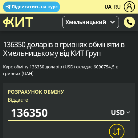
UA
RU
Підписатись на курс
Хмельницький
136350 доларів в гривнях обміняти в
Хмельницькому від КИТ Груп
Курс обміну 136350 доларів (USD) складає 6090754,5 в
гривнях (UAH)
РОЗРАХУНОК ОБМІНУ
Віддаєте
USD