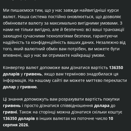
Ми пишаємося тим, що у нас завжди найвигідніші курси
валют. Наша система постійно оновлюється, що дозволяє
обмінювати валюту за максимально вигідними умовами. З
нами не тільки вигідно, але й безпечно: всі ваші транзакції
захищені сучасними технологіями безпеки, гарантуючи
надійність та конфіденційність ваших даних. Незалежно від
того, який валютний обмін вам потрібен, ви можете бути
впевнені, що у нас ви отримаєте найкращі умови.
Конвертер валют допоможе вам дізнатися вартість
136350
доларів
у
гривень
, якщо вам терміново знадобилася ця
інформація. На нашому сайті ви можете миттєво перекласти
долар
у
гривню
.
Ці знання допоможуть вам розрахувати вартість покупки
гривень
і просто дізнатися співвідношення
долара
до
гривні
. Також на сторінці можна дізнатися скільки коштує
136350 доларів
в інших валютах на поточне число
10
серпня 2026
.