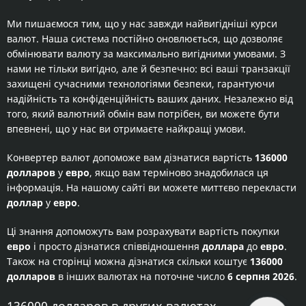
Ми пишаємося тим, що у нас завжди найвигідніші курси
валют. Наша система постійно оновлюється, що дозволяє
обмінювати валюту за максимально вигідними умовами. З
нами не тільки вигідно, але й безпечно: всі ваші транзакції
захищені сучасними технологіями безпеки, гарантуючи
надійність та конфіденційність ваших даних. Незалежно від
того, який валютний обмін вам потрібен, ви можете бути
впевнені, що у нас ви отримаєте найкращі умови.
Конвертер валют допоможе вам дізнатися вартість
136000
долларов
у
евро
, якщо вам терміново знадобилася ця
інформація. На нашому сайті ви можете миттєво перекласти
доллар
у
евро
.
Ці знання допоможуть вам розрахувати вартість покупки
евро
і просто дізнатися співвідношення
доллара
до
евро
.
Також на сторінці можна дізнатися скільки коштує
136000
долларов
в інших валютах на поточне число
6 серпня 2026
.