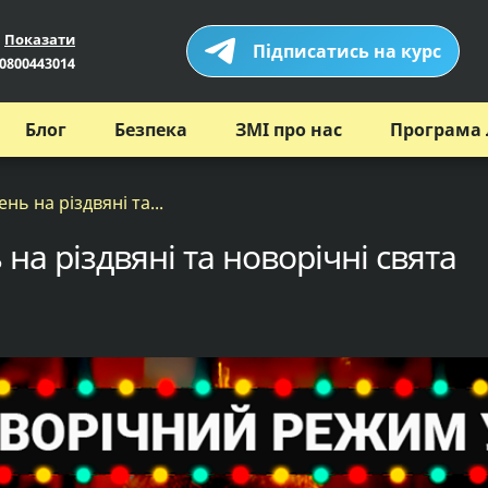
Показати
Підписатись на курс
0800443014
Блог
Безпека
ЗМІ про нас
Програма 
нь на різдвяні та...
 на різдвяні та новорічні свята