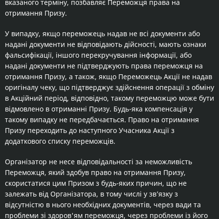
вказаного терміну, позбавляє Переможця права на
отримання Призу.
У випадку, якщо переможець надав не всі документи або
надані документи не відповідають дійсності, мають ознаки
фальсифікації, іншого перекручування інформації, або
надані документи не підтверджують права переможця на
отримання Призу, а також, якщо Переможець Акції не надав
оригіналу чеку, що підтверджує здійснення операції з обміну
в Акційний період, відповідно, такому переможцю може бути
відмовлено в отриманні Призу. Будь-яка компенсація у
такому випадку не передбачається. Право на отримання
Призу переходить до наступного Учасника Акції з
додаткового списку переможців.
Організатор не несе відповідальності за неможливість
Переможця, який здобув право на отримання Призу,
скористатися цим Призом з будь-яких причин, що не
залежать від Організатора, в тому числі у зв’язку з
відсутністю в нього необхідних документів, через вади та
проблеми зі здоров'ям переможця, через проблеми із його