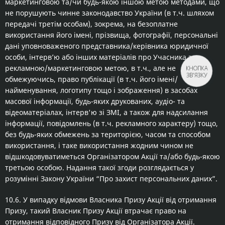
маркетинговою та/чи будь-якою іншою метою методами, що
не порушують чинне законодавство України (в т.ч. шляхом
передачі третім особам), зокрема, на безоплатне
використання його імені, прізвища, фотографії, персональні
дані уповноваженого представника/керівника юридичної
особи, інтерв’ю або інших матеріалів про Учасника з
рекламною/маркетинговою метою, в т.ч., але не
КНОПКА
ЗВ'ЯЗКУ
обмежуючись, право публікації (в т.ч. його імені/
найменування, логотипу тощо і зображення) в засобах
масової інформації, будь-яких друкованих, аудіо- та
відеоматеріалах, інтерв'ю зі ЗМІ, а також для надсилання
інформації, повідомлень (в т.ч. рекламного характеру) тощо,
без будь-яких обмежень за територією, часом та способом
використання, і таке використання жодним чином не
відшкодовуватиметься Організатором Акції та/або будь-якою
третьою особою. Надання такої згоди розглядається у
розумінні Закону України “Про захист персональних даних”.
10.6. У випадку відмови Власника Призу Акції від отримання
Призу, такий Власник Призу Акції втрачає право на
отримання відповідного Призу від Організатора Акції.